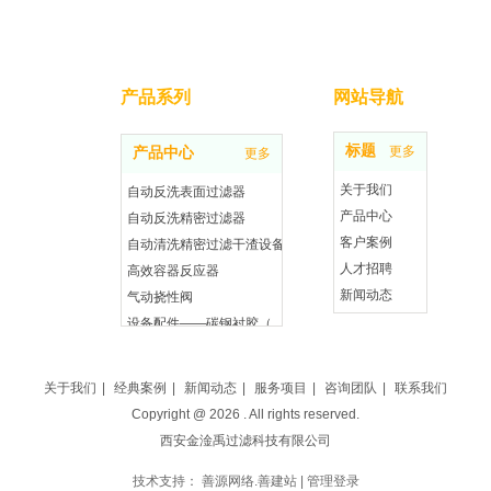
产品系列
网站导航
标题
更多
产品中心
更多
关于我们
自动反洗表面过滤器
产品中心
自动反洗精密过滤器
客户案例
自动清洗精密过滤干渣设备
人才招聘
高效容器反应器
新闻动态
气动挠性阀
联系我们
设备配件——碳钢衬胶（塑）罐体及管道、不锈钢（304、316L）罐体及管道
设备配件——防腐密封件
设备配件——过滤元件（滤膜、龙骨、密封件、紧固件）
关于我们
|
经典案例
|
新闻动态
|
服务项目
|
咨询团队
|
联系我们
Copyright @
2026
. All rights reserved.
西安金淦禹过滤科技有限公司
技术支持：
善源网络.善建站
|
管理登录