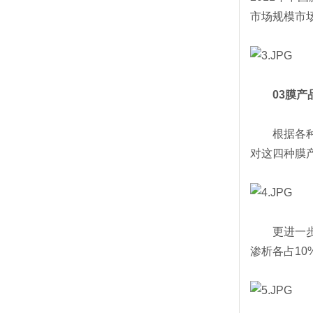
市场规模市场
03膜产
根据各种类
对这四种膜
更进一步看，
渗析各占1