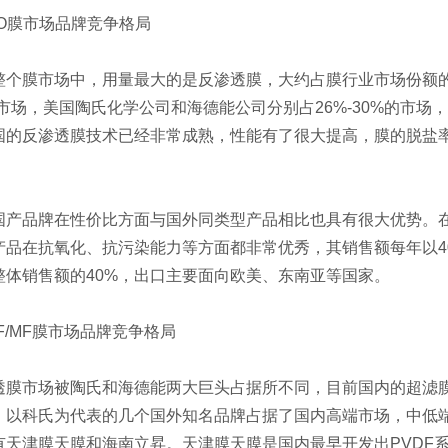
膜市场品牌竞争格局
膜市场中，用量最大的是反渗透膜，大约占膜行业市场份额的
%的市场，美国陶氏化学公司和海德能公司分别占26%-30%的市
国的反渗透膜技术已经非常成熟，性能有了很大提高，膜的脱盐
品牌在性价比方面与国外同类型产品相比也具有很大优势。在
产品在抗氧化、抗污染能力等方面都非常优秀，其销售额每年以4
整体销售额的40%，出口主要面向欧美、东南亚等国家。
/MF膜市场品牌竞争格局
市场被陶氏和海德能两大巨头占据所不同，目前国内的超滤膜
：以科氏为代表的几个国外知名品牌占据了国内高端市场，中低
有天津膜天膜和海南立昇。天津膜天膜是国内最早开发出PVDF