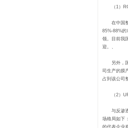
（1）RO
在中国整个
85%-88
领。目前我
迎。、
另外，国产
司生产的膜
占到该公司
（2）UF
与反渗透膜
场格局如下
的代表企业