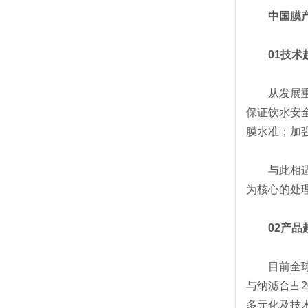
中国膜产
01技术
从发展重点
保证饮水安
膜水准；加
与此相适应
为核心的处
02产品
目前全球各
与纳滤合占
多元化及技